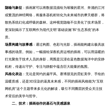
隐喻与象征
：插画家可以将数据流描绘为璀璨的星河、奔涌的江河
或繁茂的神经网络，将服务器机柜转化为未来城市的摩天楼群，将
散热系统幻化成呼吸的森林。这种视觉隐喻不仅美化了技术场景，
更深刻揭示了互联网作为现代文明“基础设施”和“生态系统”的本
质。
场景构建与故事感
：通过构图、色彩与光影，插画能构建出极具故
事感的场景。例如，一幅描绘深夜机房运维的插画，可以用温暖的
灯光聚焦于技术人员的身影，周围是沉浸在蓝色数据海洋中的安静
机柜，传递出守护、专注与静默中蕴含巨大能量的氛围。
风格化表达
：无论是简约的扁平风、赛博朋克的霓虹美学、手绘的
温暖质感，还是3D渲染的逼真未来感，不同的插画风格能为“互联
网机房”这个主题带来多元化的解读，吸引不同圈层的受众关注技
术背后的美学与哲学。
二、技术：插画创作的基石与灵感源泉