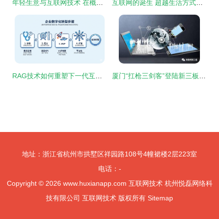
年轻生意与互联网技术 在概念交织中寻找新机遇
互联网的诞生 超越生活方式的技术革命
RAG技术如何重塑下一代互联网产品 从“闭卷”到“开卷”的产品思维升级
厦门“扛枪三剑客”登陆新三板，剑指企业级互联网服务市场
地址：浙江省杭州市拱墅区祥园路108号4幢裙楼2层223室
电话：-
Copyright © 2026
www.huxianapp.com
互联网技术
杭州悦磊网络科
技有限公司
互联网技术
版权所有
Sitemap